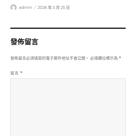
作
發
admin
2026 年 5 月 25 日
者
佈
日
期:
發佈留言
發佈留言必須填寫的電子郵件地址不會公開。
必填欄位標示為
*
留言
*