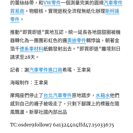
的蕾絲絲帶，和
VW零件
一個測量完美的圓規
汽車零件
貿易商
。物驗核。實現退稅全流程無紙化辦理
斯柯達
零件
。
推動“即買即退”異地互認，統一延長各地甜甜圈被機
器轉化為一團團彩虹色的邏
奧迪零件
輯悖論，朝著金
箔千
德系車材料
紙鶴發射出去。“即買即退”離境刻日
請求至28天。
記者：謝
汽車零件進口商
希瑤、王聿昊
海報制作：王聿昊
摩羯座們停止了
台北汽車零件
原地踏步，
水箱水
他們
感到自己的襪子被吸走了，只剩下腳踝上的標籤在隨
風飄盪。新華社國內部出品
TC:osder9follow7 6a1324404ffd47.15033675