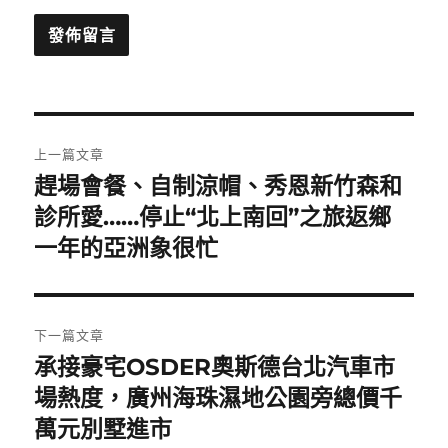
文
上一篇文章
章
趕場會餐、自制涼帽、秀恩新竹森和
上
一
診所愛……停止“北上南回”之旅返鄉
導
篇
一年的亞洲象很忙
覽
文
章:
下一篇文章
承接豪宅OSDER奧斯德台北汽車市
下
一
場熱度，廣州海珠濕地公園旁總價千
篇
萬元別墅進市