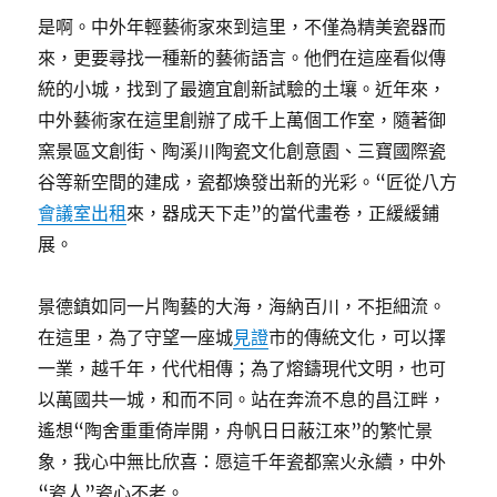
是啊。中外年輕藝術家來到這里，不僅為精美瓷器而
來，更要尋找一種新的藝術語言。他們在這座看似傳
統的小城，找到了最適宜創新試驗的土壤。近年來，
中外藝術家在這里創辦了成千上萬個工作室，隨著御
窯景區文創街、陶溪川陶瓷文化創意園、三寶國際瓷
谷等新空間的建成，瓷都煥發出新的光彩。“匠從八方
會議室出租
來，器成天下走”的當代畫卷，正緩緩鋪
展。
景德鎮如同一片陶藝的大海，海納百川，不拒細流。
在這里，為了守望一座城
見證
市的傳統文化，可以擇
一業，越千年，代代相傳；為了熔鑄現代文明，也可
以萬國共一城，和而不同。站在奔流不息的昌江畔，
遙想“陶舍重重倚岸開，舟帆日日蔽江來”的繁忙景
象，我心中無比欣喜：愿這千年瓷都窯火永續，中外
“瓷人”瓷心不老。