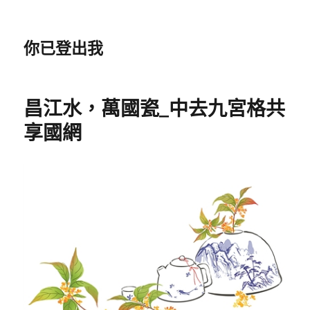
你已登出我
昌江水，萬國瓷_中去九宮格共
享國網