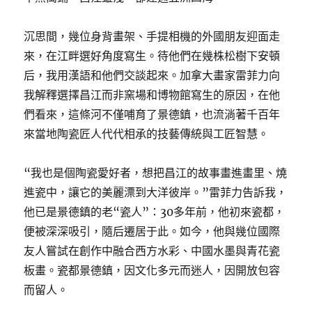
沉思間，幾位身背畫架、手提相機的外國朋友迎面走
來，在江畔選好角度寫生。待他們在幾株松樹下安頓
后，我用漢語和他們交談起來。加拿大畫家雷菲力向
我解釋選擇昌江而非窯場和博物館寫生的原因，在他
們看來，這條河不僅哺育了景德鎮，也流淌著千百年
來當地陶瓷匠人代代相承的技藝傳統與工匠智慧。
“我也是個陶瓷愛好者，想把昌江的故事畫進畫里、燒
進瓷中，讓它的美麗漂到大洋彼岸。”雷菲力告訴我，
他已是景德鎮的老“瓷人”：30多年前，他初來瓷都，
便被深深吸引，隨后遷居于此。如今，他與幾位國際
友人嘗試在創作中融合西方水彩、中國水墨與青花瓷
板畫。瓷都景德鎮，因文化多元而迷人，因開放包容
而留人。