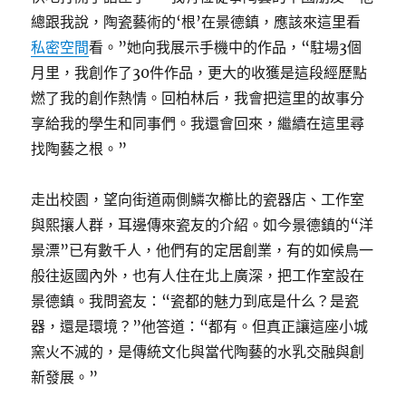
總跟我說，陶瓷藝術的‘根’在景德鎮，應該來這里看
私密空間
看。”她向我展示手機中的作品，“駐場3個
月里，我創作了30件作品，更大的收獲是這段經歷點
燃了我的創作熱情。回柏林后，我會把這里的故事分
享給我的學生和同事們。我還會回來，繼續在這里尋
找陶藝之根。”
走出校園，望向街道兩側鱗次櫛比的瓷器店、工作室
與熙攘人群，耳邊傳來瓷友的介紹。如今景德鎮的“洋
景漂”已有數千人，他們有的定居創業，有的如候鳥一
般往返國內外，也有人住在北上廣深，把工作室設在
景德鎮。我問瓷友：“瓷都的魅力到底是什么？是瓷
器，還是環境？”他答道：“都有。但真正讓這座小城
窯火不滅的，是傳統文化與當代陶藝的水乳交融與創
新發展。”