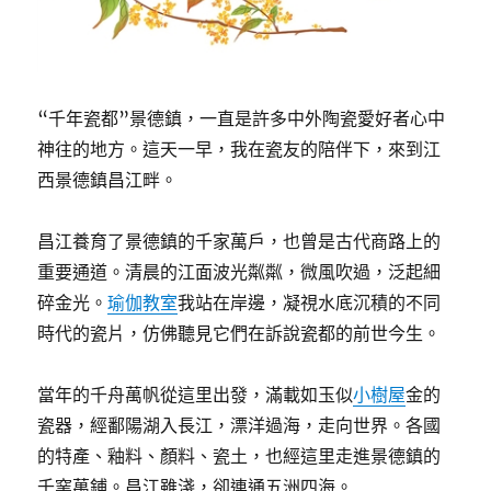
“千年瓷都”景德鎮，一直是許多中外陶瓷愛好者心中
神往的地方。這天一早，我在瓷友的陪伴下，來到江
西景德鎮昌江畔。
昌江養育了景德鎮的千家萬戶，也曾是古代商路上的
重要通道。清晨的江面波光粼粼，微風吹過，泛起細
碎金光。
瑜伽教室
我站在岸邊，凝視水底沉積的不同
時代的瓷片，仿佛聽見它們在訴說瓷都的前世今生。
當年的千舟萬帆從這里出發，滿載如玉似
小樹屋
金的
瓷器，經鄱陽湖入長江，漂洋過海，走向世界。各國
的特產、釉料、顏料、瓷土，也經這里走進景德鎮的
千窯萬鋪。昌江雖淺，卻連通五洲四海。