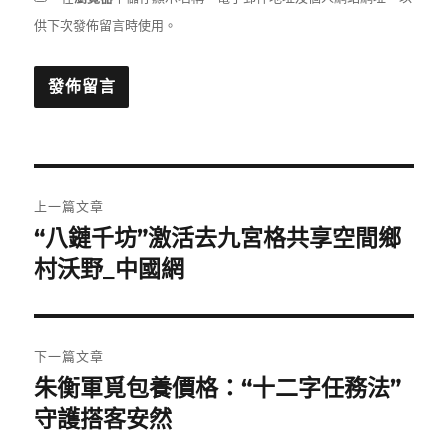
供下次發佈留言時使用。
文
上一篇文章
章
“八鏈千坊”激活去九宮格共享空間鄉
上
一
村沃野_中國網
導
篇
覽
文
章:
下一篇文章
朱衡軍覓包養價格：“十二字任務法”
下
一
守護搭客安然
篇