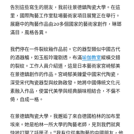
告別這些寫生的朋友，我前往景德鎮陶瓷大學。在這
里，國際陶藝工作室駐場藝術家項目展覽正在舉行。
展廳中的陶藝作品由20多個國家的藝術家創作，琳瑯
滿目，風格各異。
我們停在一件裂紋釉作品前。它的器型類似中國古代
的酒器觴，如玉般玲瓏剔透，布滿
瑜伽教室
縱橫交錯
的裂紋。工作人員介紹道，這是日本藝術家宮崎郁美
在景德鎮創作的作品。宮崎郁美鐘愛中國宋代陶瓷，
深受宋代陶瓷器型與紋飾啟發。她將中國傳統文化元
素融入作品，使當代美學與經典韻味相結合，不偏不
倚，自成一格。
在景德鎮陶瓷大學，我邂逅了來自德國柏林的加布里
埃來。她是柏林一所大學的陶藝老師，見到我們就爽
快地打開了話匣子。“我有位從事陶藝的中國朋友，他