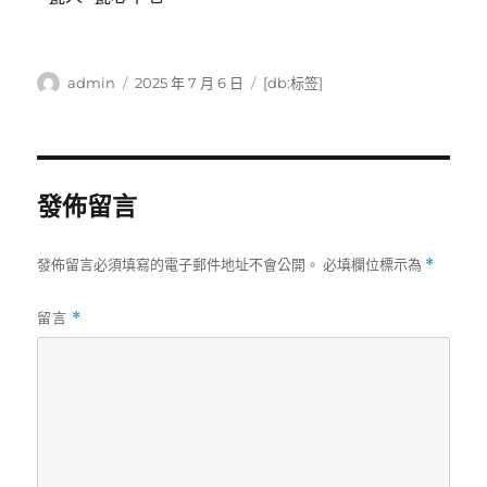
作
發
標
admin
2025 年 7 月 6 日
[db:标签]
者
佈
籤
日
期:
發佈留言
發佈留言必須填寫的電子郵件地址不會公開。
必填欄位標示為
*
留言
*