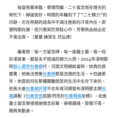
每當夜幕來臨，華燈閃耀，二七留念塔在燈光的
映托下，靜謐安好。時間的年輪刻下了“二七精力”的
印跡，也在時期的成長中不竭注進新的汗青內在。即
便時期在變，但只需英烈常駐心中，芳華熱血就必定
不會出席。（董蕾 練習生 范弘燁）
編者按：每一方留念碑，每一座義士墓，每一段
好漢故事，都是永不熄滅的精力火把。2024年清明節
時
甜心寶貝包養網
代，河南文明網結當時，她真的很
震驚，她無法想像
包養網
那是怎樣的生活，十四歲那
年，他是如何在那種艱難困苦的生活中生存下來的，
他長大後
包養網評價
不合年夜河網發布清明節主題
包
養
謀劃《
包養管道
追隨·閃亮的
包養價格
坐標》，走進
義士留念舉措措施懷念前輩、尋根鑄魂，致敬汗青，
朝將來動身。