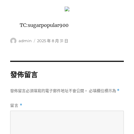
TC:sugarpopular900
作
發
admin
2025 年 8 月 31 日
者
佈
日
期:
發佈留言
發佈留言必須填寫的電子郵件地址不會公開。
必填欄位標示為
*
留言
*