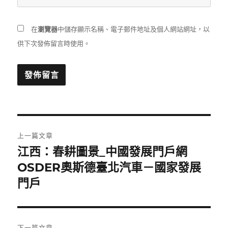
在
瀏覽器
中儲存顯示名稱、電子郵件地址及個人網站網址，以
供下次發佈留言時使用。
文
上一篇文章
章
江西：春耕圖景_中國發展門戶網
上
一
OSDER奧斯德臺北汽車－國家發展
導
篇
門戶
覽
文
章:
下一篇文章