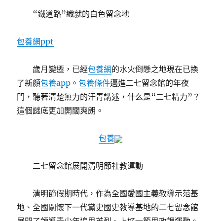
“鐵道路”織就的白色留念地
包養網ppt
歲月變遷，已經
包養網
的水火倒懸之地現在已換
了新顏
包養app
。
包養條件
邁進二七留念館的年夜
門，聽著清楚無力的汗青講述，什么是“二七精力”？
這個謎底更加開闊爽朗。
包養
二七留念館展開清明節社教運動
清明節假期時代，作為全國愛國主義教導示范基
地、全國關懷下一代黨史國史教導基地的二七留念館