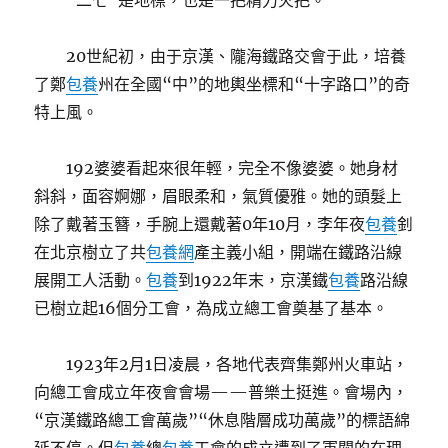
“二七”是地標，也是一把精力火把。
20世紀初，由于京漢、隴海鐵路交會于此，培養
了鄭
包養
州在全國“中”的地輿坐標和“十字路口”的奇
特上風。
192婆婆看起來很年輕，完全不像婆婆。她身材
斜斜，面容婀娜，眉眼柔和，氣質優雅。她的頭髮上
除了戴著玉簪，手腕上還戴著0年10月，李年夜
包養
釗
在北京樹立了共
包養網
產主義小組，開端在鐵路沿線
展開工人活動。
包養
到1922年末，京漢鐵
包養
路沿線
已樹立起16個分工會，為成立總工會奠基了基本。
1923年2月1日凌晨，各地代表齊集鄭州火車站，
向總工會成立年夜會會場——普樂土挺進。會場內，
“京漢鐵路總工會萬歲”“休息階層成功萬歲”的標語綿