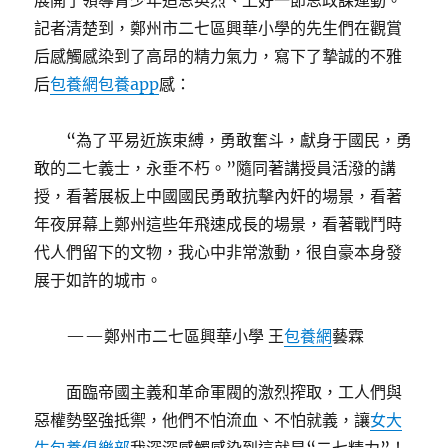
展開了領導青少年追思英烈、上好一節思政課運動。
記者清楚到，鄭州市二七區興華小學的先生們在觀賞
后感觸感染到了高昂的精力氣力，寫下了摯誠的不雅
后
包養網
包養app
感：
“為了平易近族束縛，勇敢奮斗，獻身于國民，勇
敢的二七義士，永垂不朽。”隨同著講授員活潑的講
授，看著展板上中國國民勇敢抗擊內奸的場景，看著
年夜屏幕上鄭州這些年飛速成長的場景，看著戰鬥時
代人們留下的文物，我心中非常激動，很自豪本身發
展于如許的城市。
——鄭州市二七區興華小學 王
包養網
藝霖
面臨帝國主義和革命軍閥的激烈搾取，工人們與
惡權勢堅強抵禦，他們不怕流血、不怕就義，讓
女大