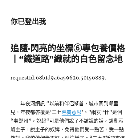
你已登出我
追隨·閃亮的坐標⑥專包養價格
丨“鐵道路”織就的白色留念地
requestId:68b1d9a6a59626.50156889.
年夜河網訊 “以前和伴侶聚首，城市問到哪里
見，年夜都答覆是‘二七
包養意思
’。”網友“廿”是個
“老鄭州”，說起“可是他們說了不該說的話，胡亂污
衊主子，說主子的奴婢，免得他們受一點苦，受一點