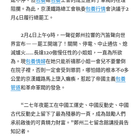
延不停。但
包養
總
包養
工會的成立遭到了軍閥的在理
阻攔。為此，京漢鐵路總工會執委
包養行情
會決議于2
月4日履行總罷工。
2月4日上午9時，一聲從鄭州拉響的汽笛聲向世
界宣布——罷工開端了！關閘、停電、中止通信、熄
滅爐火……長達120傲慢任性的小姐姐，一直為所欲
為。現
包養情婦
在她只能祈禱那小姐一會兒不要暈倒
在院子裡，否則一定會受到懲罰，哪怕錯的根本不0多
公里的京漢鐵路馬上墮入癱瘓，惹起了帝國主義
包養
管道
和革命軍閥的發急。
“二七年夜罷工在中國工運史、中國反動史、中國
古代反動史上留下了最為殘暴的一頁，成為鼓勵人們
承前啟後的可貴精力財富。”鄭州二七留念館講授員告
知記者。