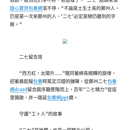
教訓。我怕他們學不好，就這樣了。“二七”話題來滾
甜心寶貝包養網
滾不停，“不論是土生土長的鄭州人，
仍是第一次來鄭州的人，‘二七’必定是頻仍聽到的字
眼。”
二七留念塔
“西方紅，太陽升……”隨同著綿長婉轉的旋律，
迎著晨起報
包養
時篤定沉穩的鐘聲，從鄭州二七
包養
網dcard
留念館序廳歷階而上，百年“二七精力”從這
里開啟，并一路延
包養網ppt
續。
守護“工＋人”的故事