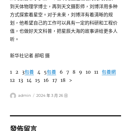
到天体物理学博士，再到天文摄影师，刘博洋用多种
方式探索着星空。对于未来，刘博洋有着清晰的规
划，他希望自己的工作可以具有一定的科研和工程价
值，也做好天文科普，把星辰大海的故事讲给更多人
听。
新华社记者 郝昭 摄
1 2 3
包養
4 5
包養
6 7 8 9 10 11
包養網
12 13 14 15 16 17 18 >
作
發
admin
2024 年 3 月 26 日
者
佈
日
期:
發佈留言