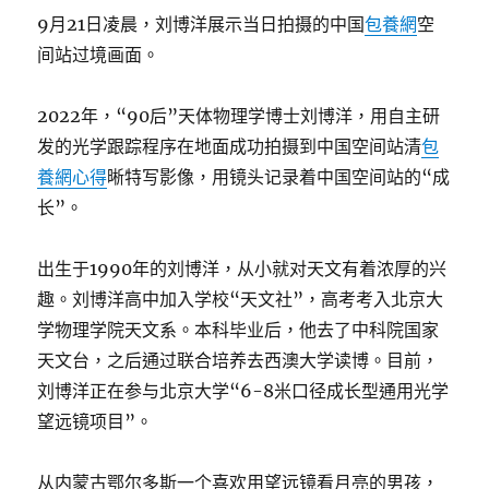
9月21日凌晨，刘博洋展示当日拍摄的中国
包養網
空
间站过境画面。
2022年，“90后”天体物理学博士刘博洋，用自主研
发的光学跟踪程序在地面成功拍摄到中国空间站清
包
養網心得
晰特写影像，用镜头记录着中国空间站的“成
长”。
出生于1990年的刘博洋，从小就对天文有着浓厚的兴
趣。刘博洋高中加入学校“天文社”，高考考入北京大
学物理学院天文系。本科毕业后，他去了中科院国家
天文台，之后通过联合培养去西澳大学读博。目前，
刘博洋正在参与北京大学“6-8米口径成长型通用光学
望远镜项目”。
从内蒙古鄂尔多斯一个喜欢用望远镜看月亮的男孩，