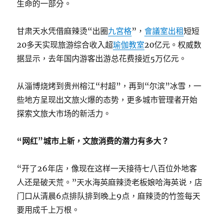
生命的一部分。
甘肃天水凭借麻辣烫“出圈
九宮格
”，
會議室出租
短短
20多天实现旅游综合收入超
瑜伽教室
20亿元。权威数
据显示，去年国内游客出游总花费接近5万亿元。
从淄博烧烤到贵州榕江“村超”，再到“尔滨”冰雪，一
些地方呈现出文旅火爆的态势，更多城市管理者开始
探索文旅大市场的新活力。
“网红”城市上新，文旅消费的潜力有多大？
“开了26年店，像现在这样一天接待七八百位外地客
人还是破天荒。”天水海英麻辣烫老板娘哈海英说，店
门口从清晨6点排队排到晚上9点，麻辣烫的竹签每天
要用成千上万根。