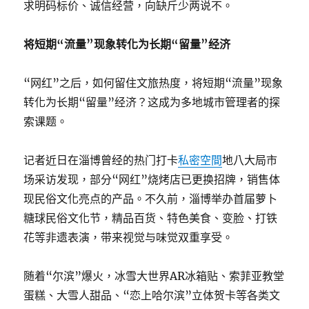
求明码标价、诚信经营，向缺斤少两说不。
将短期“流量”现象转化为长期“留量”经济
“网红”之后，如何留住文旅热度，将短期“流量”现象
转化为长期“留量”经济？这成为多地城市管理者的探
索课题。
记者近日在淄博曾经的热门打卡
私密空間
地八大局市
场采访发现，部分“网红”烧烤店已更换招牌，销售体
现民俗文化亮点的产品。不久前，淄博举办首届萝卜
糖球民俗文化节，精品百货、特色美食、变脸、打铁
花等非遗表演，带来视觉与味觉双重享受。
随着“尔滨”爆火，冰雪大世界AR冰箱贴、索菲亚教堂
蛋糕、大雪人甜品、“恋上哈尔滨”立体贺卡等各类文