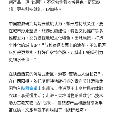
创产品一道“出圈”，不仅包含着地域特色、奇思妙
想，更有科技赋能、IP加持。
中国旅游研究院院长戴斌认为，想形成持续关注，要
在城市形象塑造、旅游设施建设、特色文化推广等多
维度发力，充分挖掘地域文化特色，因城施策，打造
个性化的城市IP。“与其追逐表面上的浪花，不如把河
床打得更坚实，打好自家特色牌，让城市IP的吸引力
更细水长流。”
在陕西西安的沉浸式街区，游客“变装古人游长安”；
在广西阳朔，依托喀斯特地貌打造的攀岩节让运动休
闲融入
時租會議
山水观光；住进莫干山乡村民宿体验
农趣、享受慢生活；走进三星堆博物馆看数字化技术
助力古老文物“活”起来……当旅游产品和服务愈发丰
富优质，文旅热就不再局限于“眼球”经济。