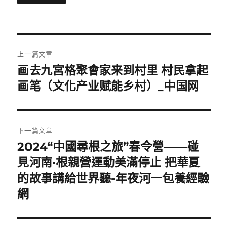
文
上一篇文章
章
画去九宮格聚會家来到村里 村民拿起
上
一
画笔（文化产业赋能乡村）_中国网
導
篇
覽
文
章:
下一篇文章
2024“中國尋根之旅”春令營——碰
下
一
見河南·根親營運動美滿停止 把華夏
篇
的故事講給世界聽-年夜河一包養經驗
文
網
章: