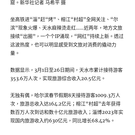
窟。新华社记者 马希平 摄
坐高铁进“淄”赶“烤”、榕江“村超”全网关注、“尔
滨”现象火爆、天水麻辣烫走红……近两年，地方文旅
接续“出圈”，一个个IP涌现，“网红”持续上新。透过
这波热度，也可以明显感受到文旅对消费的撬动力
量。
数据显示，3月1日至26日期间，天水市累计接待游客
353.6万人次，实现旅游综合收入20.5亿元。
无独有偶，哈尔滨春节假期8天接待游客1009.3万人
次，旅游总收入达164.2亿元；榕江“村超”去年获得
数百万人次到访和数十亿元旅游收入；淄博2023年实
现国内旅游收入约630亿元，同比增长68.42%。