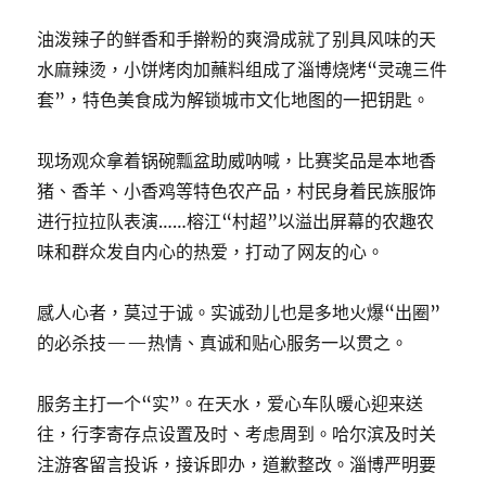
油泼辣子的鲜香和手擀粉的爽滑成就了别具风味的天
水麻辣烫，小饼烤肉加蘸料组成了淄博烧烤“灵魂三件
套”，特色美食成为解锁城市文化地图的一把钥匙。
现场观众拿着锅碗瓢盆助威呐喊，比赛奖品是本地香
猪、香羊、小香鸡等特色农产品，村民身着民族服饰
进行拉拉队表演……榕江“村超”以溢出屏幕的农趣农
味和群众发自内心的热爱，打动了网友的心。
感人心者，莫过于诚。实诚劲儿也是多地火爆“出圈”
的必杀技——热情、真诚和贴心服务一以贯之。
服务主打一个“实”。在天水，爱心车队暖心迎来送
往，行李寄存点设置及时、考虑周到。哈尔滨及时关
注游客留言投诉，接诉即办，道歉整改。淄博严明要