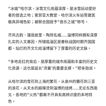
“冰城”哈尔滨，冰雪文化底蕴深厚，是冰雪运动爱好
者的首选之地；索菲亚大教堂、哈尔滨火车站等建筑
极具异域色彩；被联合国授予“音乐之城”称号。
齐风古韵、蒲翁故里、陶琉名城……淄博同样拥有深厚
扎实的人文基因，所辖临淄区是春秋战国时期齐国国
都，灿烂的齐文化给淄博留下了厚重的历史文脉。
“多地走红的背后，是厚重的城市底蕴和丰富的历史文
化资源，这也是延长‘流量’的重要支撑。”把多勋说。
从哈尔滨的雪花到上海的繁花，从泉州的簪花到三亚
的浪花，从天水的麻辣烫到淄博的烧烤……无论东西南
北，各地的“火热”都离不开具有高辨识度的本地特
色。