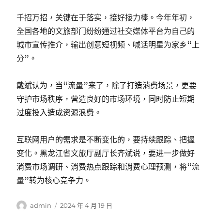
千招万招，关键在于落实，接好接力棒。今年年初，
全国各地的文旅部门纷纷通过社交媒体平台为自己的
城市宣传推介，输出创意短视频、喊话明星为家乡“上
分”。
戴斌认为，当“流量”来了，除了打造消费场景，更要
守护市场秩序，营造良好的市场环境，同时防止短期
过度投入造成资源浪费。
互联网用户的需求是不断变化的，要持续跟踪、把握
变化。黑龙江省文旅厅副厅长齐斌说，要进一步做好
消费市场调研、消费热点跟踪和消费心理预测，将“流
量”转为核心竞争力。
作
發
admin
2024 年 4 月 19 日
者
佈