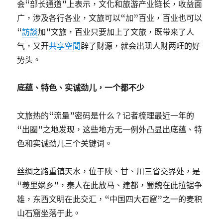
会“部长通道”上表示，文化和旅游产业链长，收益面
广，涉及各行各业，文旅可以“加”百业，百业也可以
“
訪談
加”文旅，百业只要加上了文旅，既带来了人
气，又开
共享空間
辟了财源，就会出现人财两旺的好
势头。
底蕴、特色、实诚劲儿，一个都不少
文旅热的“流量”密码是什么？记者梳理最近一年的
“出圈”之地发现，这些地方无一例外凸显出底蕴、特
色和实诚劲儿三个关键词。
丝绸之路重镇天水，位于陕、甘、川三省交界处，是
“羲里娲乡”，秦人在此放马、建都，蜀魏在此拉锯争
雄，东西文明在此交汇，“中国四大石窟”之一的麦积
山石窟坐落于此。