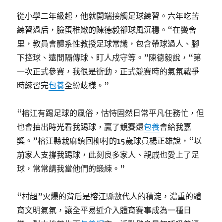
從小學二年級起，他就開端接觸足球練習。六年吃苦
練習過后，臉蛋稚嫩的陳德毅卻球風沉穩。“在黌舍
里，教員會體系性教授足球常識，包含帶球過人、腳
下控球、遠間隔傳球、盯人戍守等。”陳德毅說，“第
一次正式參賽，我很是衝動，正式競賽時的氣氛戰爭
時練習完
包養
全紛歧樣。”
“榕江有踢足球的風俗，怙恃固然日常平凡任務忙，但
也會抽出時光看我踢球，贏了競賽還
包養
會給我嘉
獎。”榕江縣栽麻鎮回柳村的15歲球員楊正雄說，“以
前家人支撐我踢球，此刻良多家人、親戚也愛上了足
球，常常請我當他們的鍛練。”
“村超”火爆的背后是榕江縣數代人的積淀，濃重的體
育文明氣氛，讓全平易近介入體育賽事成為一種日