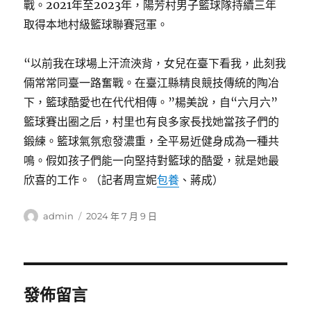
戰。2021年至2023年，陽芳村男子籃球隊持續三年
取得本地村級籃球聯賽冠軍。
“以前我在球場上汗流浹背，女兒在臺下看我，此刻我
倆常常同臺一路奮戰。在臺江縣精良競技傳統的陶冶
下，籃球酷愛也在代代相傳。”楊美說，自“六月六”
籃球賽出圈之后，村里也有良多家長找她當孩子們的
鍛練。籃球氣氛愈發濃重，全平易近健身成為一種共
鳴。假如孩子們能一向堅持對籃球的酷愛，就是她最
欣喜的工作。（記者周宣妮
包養
、蔣成）
作
發
admin
2024 年 7 月 9 日
者
佈
日
期:
發佈留言