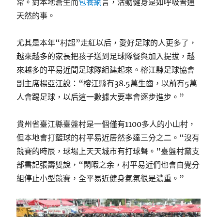
常。對本地蒼生而
包養網
言，活動健身是如呼吸普通
天然的事。
尤其是本年“村超”走紅以后，愛好足球的人更多了，
越來越多的家長把孩子送到足球隊餐與加入提拔，越
來越多的平易近間足球隊組建起來。榕江縣足球協會
副主席楊亞江說：“榕江縣有38.5萬生齒，以前有5萬
人會踢足球，以后這一數據大要率會逐步進步。”
貴州省臺江縣臺盤村是一個僅有1100多人的小山村，
但本地會打籃球的村平易近居然多達三分之二。“沒有
競賽的時辰，球場上天天城市有打球聲。”臺盤村黨支
部書記張壽雙說，“閑暇之余，村平易近們也會自覺分
組停止小型競賽，全平易近健身氣氛很是濃重。”