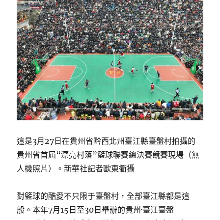
這是3月27日在貴州省黔西北州臺江縣臺盤村拍攝的
貴州省首屆“漂亮村落”籃球聯賽總決賽競賽現場（無
人機照片）。新華社記者歐東衢攝
對籃球的酷愛不只限于臺盤村，全部臺江縣都是這
般。本年7月15日至30日舉辦的貴州·臺江臺盤