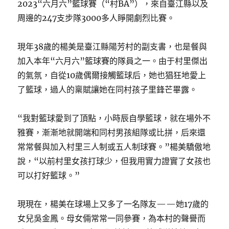
2023“六月六”籃球賽（“村BA”），來自臺江縣以及
周邊的247支步隊3000多人睜開劇烈比賽。
現年38歲的楊美是臺江縣陽芳村的副支書，也是餐與
加入本年“六月六”籃球賽的隊員之一。由于村里傑出
的氣氛，自從10歲偶爾接觸籃球后，她也猖狂地愛上
了籃球，過人的稟賦讓她在同村孩子里鋒芒畢露。
“我對籃球愛到了頂點，小時辰自學籃球，就在場外不
雅賽，漸漸地就開端和同村男孩組隊或比拼，后來還
常常餐與加入村里三人制或五人制球賽。”楊美驕傲地
說，“以前村里女孩打球少，但我用實力證實了女孩也
可以打好籃球。”
現現在，楊美在球場上又多了一名隊友——她17歲的
女兒吳金鳳。母女倆常常一同參賽，為本村的聲譽而