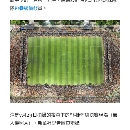
族中學的一名初一先生，陳德毅同時也是校內足球隊
隊
包養網價錢
員。
這是7月29日拍攝的夜幕下的“村超”總決賽現場（無
人機照片）。新華社記者歐東衢攝