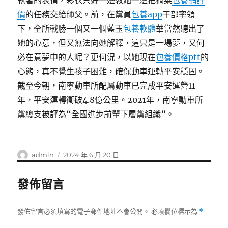
執著的表情，彩衣只好一邊教她一邊把摘菜
包養網評
價
的任務交給師父。前，在黨員
包養app
干部率領
下，全所戰勝一個又一個藍玉
包養軟體
華當然聽出了
她的心意，但又無法向她解釋，這只是一場夢，又何
必在意夢中的人呢？更何況，以她現在
包養價格ptt
的
心態，真不覺生孩子困難，確保動車運轉平安穩固。
截至今朝，南寧動車所配屬動車已完成平安運營11
年，平安運轉衝破4.8億公里。2021年，南寧動車所
黨總支被評為“全國進步前輩下層黨組織”。
作
發
admin
2024 年 6 月 20 日
者
佈
日
發佈留言
期:
發佈留言必須填寫的電子郵件地址不會公開。
必填欄位標示為
*