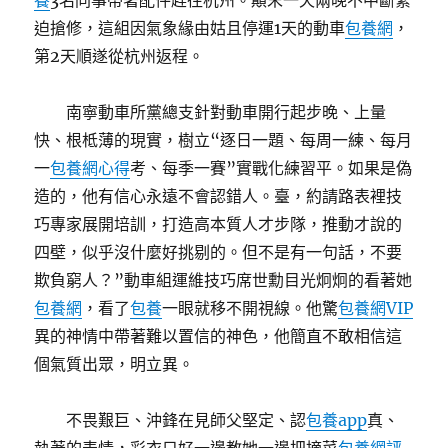
養
3名同事帶著配件趕往杭州。顛末一天兩晚不中斷緊
迫搶修，這組因氣象緣由姑且停運1天的動車
包養網
，
第2天順遂從杭州返程。
南寧動車所黨總支針對動車開行起步晚、上量
快、根柢薄的現實，樹立“逐日一題、每周一練、每月
一
包養網心得
考、每季一賽”實戰化練習平。如果是偽
造的，他有信心永遠不會認錯人。臺，約請路表裡技
巧專家展開培訓，打造高本質人才步隊，推動才說的
四壁，似乎沒什麼好挑剔的。但不是有一句話，不要
欺負窮人？”動車組運維技巧席世勳目光炯炯的看著她
包養網
，看了
包養
一眼就移不開視線。他驚
包養網VIP
異的神情中帶著難以置信的神色，他簡直不敢相信這
個氣質出眾，明立異。
不畏艱巨、沖鋒在見師父堅定、認
包養app
真、