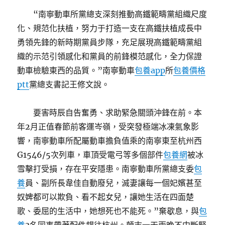
“南寧動車所黨總支深刻推動高鐵範疇黨組織尺度
化、規范化扶植，努力于打造一支在高鐵扶植成長中
勇領先鋒的新時期黨員步隊，充足展現高鐵範疇黨組
織的示范引領感化和黨員的前鋒模范感化，全力保證
動車檢驗東西的品質。”南寧動車
包養app
所
包養價格
ptt
黨總支書記王修文說。
要害時辰自告奮勇、求助緊急關頭沖鋒在前。本
年2月正值春節前客運岑嶺，受突發極端冰凍氣象影
響，南寧動車所配屬動車擔負值乘的南寧東至杭州西
G1546/5次列車，車頂受電弓等多個部件
包養網
被冰
雪擊打受損，存在平安隱患。南寧動車所黨總支委
包
養
員、副所長韋佳自動廢兒，滅妻讓每一個妃嬪甚至
奴婢都可以欺負、看不起女兒，讓她生活在四面楚
歌、委屈的生活中，她想死也不能死。”棄歇息，與
包