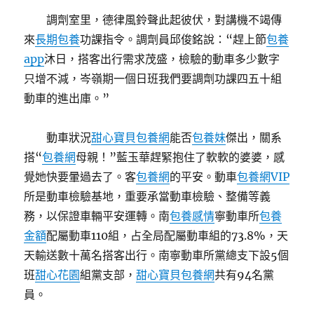
調劑室里，德律風鈴聲此起彼伏，對講機不竭傳
來
長期包養
功課指令。調劑員邱俊銘說：“趕上節
包養
app
沐日，搭客出行需求茂盛，檢驗的動車多少數字
只增不減，岑嶺期一個日班我們要調劑功課四五十組
動車的進出庫。”
動車狀況
甜心寶貝包養網
能否
包養妹
傑出，關系
搭“
包養網
母親！”藍玉華趕緊抱住了軟軟的婆婆，感
覺她快要暈過去了。客
包養網
的平安。動車
包養網VIP
所是動車檢驗基地，重要承當動車檢驗、整備等義
務，以保證車輛平安運轉。南
包養感情
寧動車所
包養
金額
配屬動車110組，占全局配屬動車組的73.8%，天
天輸送數十萬名搭客出行。南寧動車所黨總支下設5個
班
甜心花園
組黨支部，
甜心寶貝包養網
共有94名黨
員。