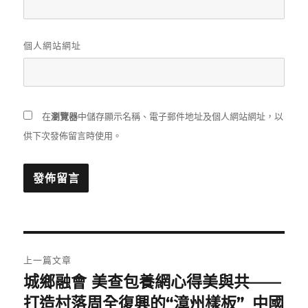
個人網站網址
在
瀏覽器
中儲存顯示名稱、電子郵件地址及個人網站網址，以
供下次發佈留言時使用。
文
上一篇文章
章
城鄉融會 美查包養網心得美與共——
上
一
打造村落周全復興的“漳州樣板”_中國
導