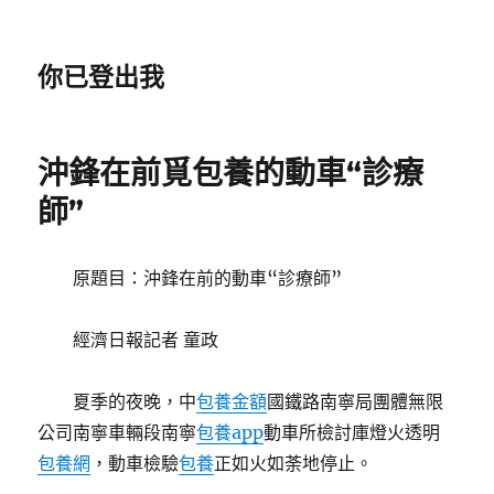
你已登出我
沖鋒在前覓包養的動車“診療
師”
原題目：沖鋒在前的動車“診療師”
經濟日報記者 童政
夏季的夜晚，中
包養金額
國鐵路南寧局團體無限
公司南寧車輛段南寧
包養app
動車所檢討庫燈火透明
包養網
，動車檢驗
包養
正如火如荼地停止。