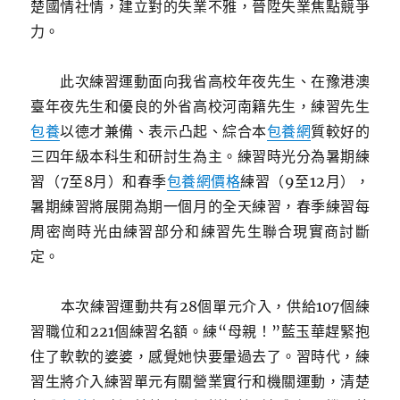
楚國情社情，建立對的失業不雅，晉陞失業焦點競爭
力。
此次練習運動面向我省高校年夜先生、在豫港澳
臺年夜先生和優良的外省高校河南籍先生，練習先生
包養
以德才兼備、表示凸起、綜合本
包養網
質較好的
三四年級本科生和研討生為主。練習時光分為暑期練
習（7至8月）和春季
包養網價格
練習（9至12月），
暑期練習將展開為期一個月的全天練習，春季練習每
周密崗時光由練習部分和練習先生聯合現實商討斷
定。
本次練習運動共有28個單元介入，供給107個練
習職位和221個練習名額。練“母親！”藍玉華趕緊抱
住了軟軟的婆婆，感覺她快要暈過去了。習時代，練
習生將介入練習單元有關營業實行和機關運動，清楚