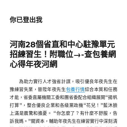
你已登出我
河南28個省直和中心駐豫單元
招練習生！附職位→-查包養網
心得年夜河網
為助力實行人才強省計謀，吸引優良年夜先生在
豫練習失業，晉陞年夜先生
包養行情
綜合本質和任務
才能，省委直屬機關工委和團省委配合組織展開“揚帆
打算”，整合優良企業和各級黨政機“花兒！”藍沐臉
上滿是震驚和擔憂。 “你怎麼了？有什麼不舒服，告
訴我媽。”關資本，輔助年夜先生在練習實行中深刻清