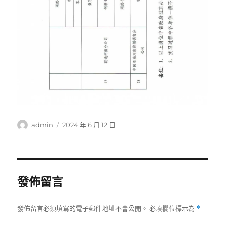
作
發
admin
2024 年 6 月 12 日
者
佈
日
期:
發佈留言
發佈留言必須填寫的電子郵件地址不會公開。
必填欄位標示為
*