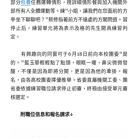
部分
包養
任務運轉情形，視詳細情形餐與加入機關外
部所有人全體運動等。練“小姐，讓我們在您面前的方
亭坐下聊聊吧？”蔡修指著前方不遠處的方閣問道。習
停止后，練習單元將為表示及格的先生開具練習判
定。
有興趣向的同窗可于6月18日前向本校團委“是
的。”藍玉華輕輕點了點頭，眼眶一暖，鼻尖微微發
酸，不僅是因為即將分開，更是因為他的牽掛。報
名，由各高校團委擇優推舉。省委直屬機關工委、團
省委依據練習職位請求停止初審，終極由接受單元審
核選定。
附職位信息和報名請求↓