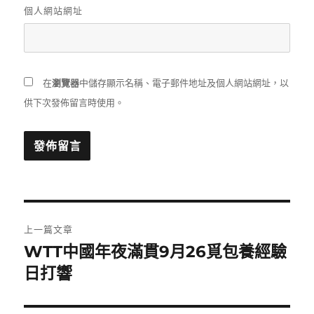
個人網站網址
在
瀏覽器
中儲存顯示名稱、電子郵件地址及個人網站網址，以
供下次發佈留言時使用。
文
上一篇文章
章
WTT中國年夜滿貫9月26覓包養經驗
上
一
日打響
導
篇
覽
文