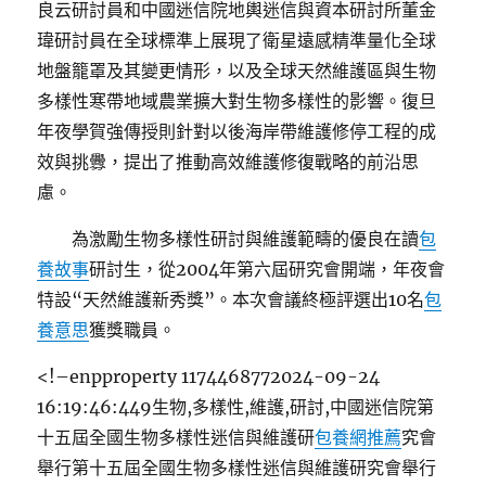
良云研討員和中國迷信院地輿迷信與資本研討所董金
瑋研討員在全球標準上展現了衛星遠感精準量化全球
地盤籠罩及其變更情形，以及全球天然維護區與生物
多樣性寒帶地域農業擴大對生物多樣性的影響。復旦
年夜學賀強傳授則針對以後海岸帶維護修停工程的成
效與挑釁，提出了推動高效維護修復戰略的前沿思
慮。
為激勵生物多樣性研討與維護範疇的優良在讀
包
養故事
研討生，從2004年第六屆研究會開端，年夜會
特設“天然維護新秀獎”。本次會議終極評選出10名
包
養意思
獲獎職員。
<!–enpproperty 1174468772024-09-24
16:19:46:449
生物,多樣性,維護,研討,中國迷信院第
十五屆全國生物多樣性迷信與維護研
包養網推薦
究會
舉行第十五屆全國生物多樣性迷信與維護研究會舉行