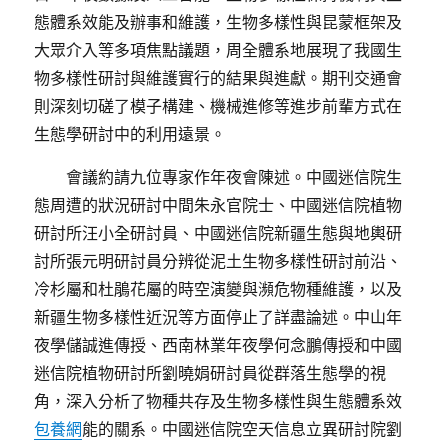
態體系效能及辦事和維護，生物多樣性與昆蒙框架及
大眾介入等多項焦點議題，周全體系地展現了我國生
物多樣性研討與維護實行的結果與進獻。期刊交通會
則深刻切磋了模子構建、機械進修等進步前輩方式在
生態學研討中的利用遠景。
會議約請九位專家作年夜會陳述。中國迷信院生
態周遭的狀況研討中間朱永官院士、中國迷信院植物
研討所汪小全研討員、中國迷信院新疆生態與地輿研
討所張元明研討員分辨從泥土生物多樣性研討前沿、
冷杉屬和杜鵑花屬的時空演變與瀕危物種維護，以及
新疆生物多樣性近況等方面停止了詳盡論述。中山年
夜學儲誠進傳授、西南林業年夜學何念鵬傳授和中國
迷信院植物研討所劉曉娟研討員從群落生態學的視
角，深入分析了物種共存及生物多樣性與生態體系效
包養網
能的關系。中國迷信院空天信息立異研討院劉