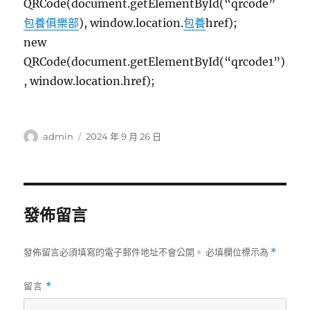
QRCode(document.getElementById(“qrcode”
包養俱樂部
), window.location.
包養
href);
new
QRCode(document.getElementById(“qrcode1”)
, window.location.href);
作
發
admin
2024 年 9 月 26 日
者
佈
日
期:
發佈留言
發佈留言必須填寫的電子郵件地址不會公開。
必填欄位標示為
*
留言
*