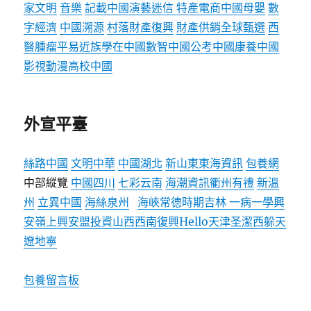
家文明
音樂
記載中國
演藝
迷信
特產
電商中國
母嬰
數
字經濟
中國溯源
村落財產復興
財產供銷
全球甄選
西
醫腫瘤
平易近族
學在中國
數智中國
公考中國
康養中國
影視
動漫
高校中國
外宣平臺
絲路中國
文明中華
中國湖北
新山東
東海資訊
包養網
中部縱覽
中國四川
七彩云南
海潮資訊
衢州有禮
新溫
州
立異中國
海絲泉州
海峽
常德
時期吉林
一病一學
興
安嶺上興安盟
投資山西
西南復興
Hello天津
圣潔西躲
天
遼地寧
包養留言板