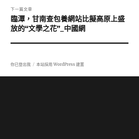
章:
下一篇文章
臨潭，甘南查包養網站比擬高原上盛
下
一
放的“文學之花”_中國網
篇
文
章:
你已登出我
本站採用 WordPress 建置