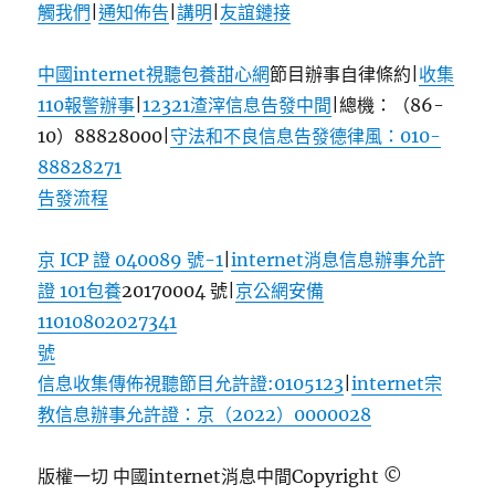
觸我們
|
通知佈告
|
講明
|
友誼鏈接
中國internet視聽
包養甜心網
節目辦事自律條約|
收集
110報警辦事
|
12321渣滓信息告發中間
|
總機：（86-
10）88828000
|
守法和不良信息告發德律風：010-
88828271
告發流程
京 ICP 證 040089 號-1
|
internet消息信息辦事允許
證 101
包養
20170004 號|
京公網安備
11010802027341
號
信息收集傳佈視聽節目允許證:0105123
|
internet宗
教信息辦事允許證：京（2022）0000028
版權一切 中國internet消息中間
Copyright ©