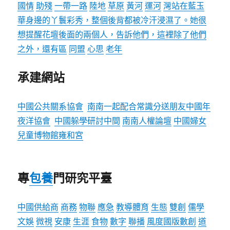
國情
助殘
一帶一路
陸地
草原
黃河
運河
灣站在藍玉
華身邊的丫鬟彩秀，整個後背都被冷汗浸濕了。她很
想提醒花壇後面的兩個人，告訴他們，這裡除了他們
之外，還有區
同盟
心思
老年
承建網站
中國公共關系協會
南南一起配合常識分送朋友
中國年
夜洋協會
中國躲學研討中間
南南人權論壇
中國婦女
兒童博物館
雍和宮
專
包養
門研究平臺
中國供給商
商務
物聯
應急
教導
體育
生態
雙創
儒學
文娛
微視
安康
生涯
食物
數字
聯播
風度
國版數創
道