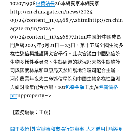
102071998
包養站長
26本網獨家本網獨家
http://cn.chinagate.cn/news/2024-
09/24/content_117446877.shtmlhttp://cn.chin
agate.cn/m/2024-
09/24/content_117446877.html中國網·中國成長
門戶網2024年9月21日—23日，第十五屆全國生物多
樣性迷信與維護研究會舉行。此次會議由中國迷信院
生物多樣性委員會、生態周遭的狀況部天然生態維護
司與國度林業和草原局天然維護地治理司配合主辦，
河南農業年夜先生命迷信學院和中國生物多樣性監測
與研討收集配合承辦。101
包養金額
王虔/e
包養價格
ptt
npproperty–>
【義務編纂：王虔】
關于我們
|
外宣辦事和市場行銷辦事
|
人才僱用
|
聯絡接