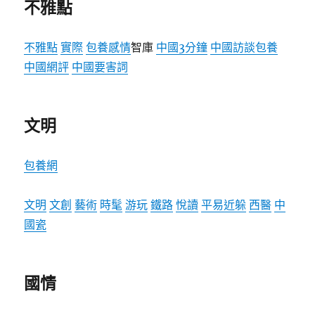
不雅點
不雅點
實際
包養感情
智庫
中國3分鐘
中國訪談
包養
中國網評
中國要害詞
文明
包養網
文明
文創
藝術
時髦
游玩
鐵路
悅讀
平易近躲
西醫
中
國瓷
國情