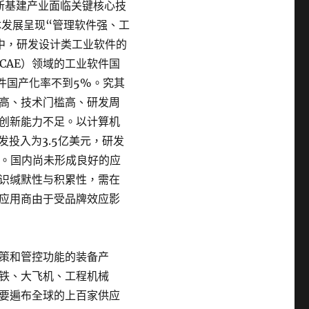
新基建产业面临关键核心技
体发展呈现“管理软件强、工
中，研发设计类工业软件的
CAE）领域的工业软件国
件国产化率不到5%。究其
高、技术门槛高、研发周
创新能力不足。以计算机
发投入为3.5亿美元，研发
倍。国内尚未形成良好的应
识缄默性与积累性，需在
应用商由于受品牌效应影
策和管控功能的装备产
铁、大飞机、工程机械
要遍布全球的上百家供应