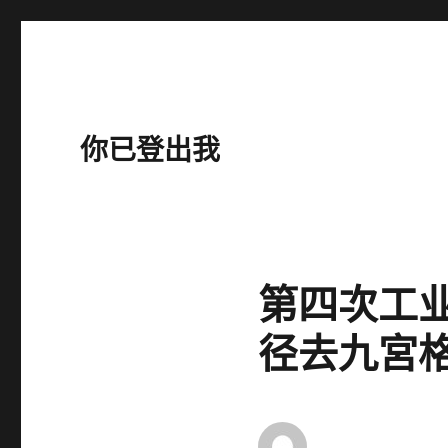
你已登出我
第四次工
径去九宮