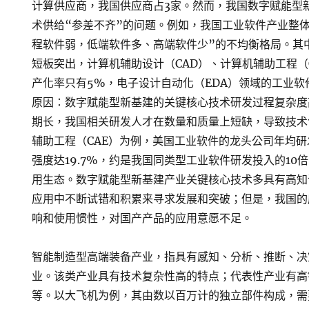
计算供应商，我国供应商占3家。然而，我国数字赋能型
术供给“参差不齐”的问题。例如，我国工业软件产业整
程软件弱，低端软件多、高端软件少”的不均衡格局。其
短板突出，计算机辅助设计（CAD）、计算机辅助工程（
产化率只有5%，电子设计自动化（EDA）领域的工业软
原因：数字赋能型新基建的关键核心技术研发过程复杂度
期长，我国相关研发人才在数量和质量上短缺，导致技术
辅助工程（CAE）为例，美国工业软件的龙头公司年均研
强度达19.7%，约是我国同类型工业软件研发投入的10
用生态。数字赋能型新基建产业关键核心技术多具有高知
应用中不断试错和积累来寻求发展和突破；但是，我国的
响和使用惯性，对国产产品的应用意愿不足。
智能制造型高端装备产业，指具有感知、分析、推断、决
业。该类产业具有技术复杂性高的特点；代表性产业有高
等。以大飞机为例，其由数以百万计的独立部件构成，需