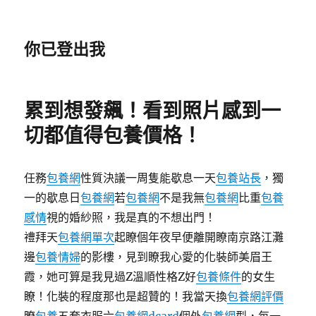
你已登出我
累到想發飆！看到照片感到一
切都值得包養價格！
任務
包養網
性質決議一周隻能歇息一天
包養站長
，獨
一的歇息日
包養網
若
包養網
不是我無
包養網
比重
包養
感情
視的婚紗照，我是真的不想出門！
禮拜天
包養網單次
起瞭個年夜早便離開瞭南京路江灘
邊
包養情婦
的影樓，見到瞭我心愛的化裝師美眉王
霞，她可算是我見過Z溫順性格Z好
包養條件
的女生
瞭！化裝的程度那也是超贊的！我當天換
包養網評價