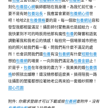
瞭
包養
五套衣服六
包養網dcard
個外
包養網
型，每一
刻化
包養甜心網
裝師都陪在我身邊，為我忙前忙後，
要不是有她
包養站長
，我應當會累逝
包養網心得
世
吧！哈哈
Z主
包養價格
要的是，每一個妝
包養網站
容和
發型我都相當滿足！攝影師付蒙教員也是超給力，在
我快累到不可的時辰用他那有魔性
包養
的聲響和語氣
調動著我和我老公的情感！每拍完一個場景城市把他
拍的照片給我們看一看，問我們有什麼不滿足的處
所！也會訊問我們還
包養
有沒
包養網
有什麼
短期包養
想拍
包養網
的場景，一向到我們滿足為
包養金額
止！
於是乎，
包養
在年夜傢的盡力下，我美美的婚
包養價
格
紗照就出爐瞭！還沒精修都這麼美，搞得陪我一路
往攝影的閨蜜都想拉著她老公再來拍一套婚紗照瞭！
甜心花園
附件:
你需求登錄才可以下載或檢
包養網
查附件。沒有