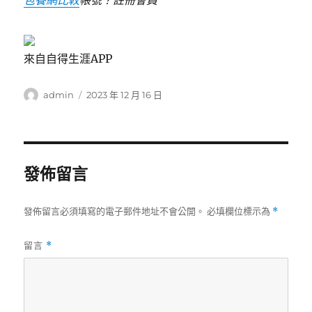
包養網比較
帳號？註冊會員
來自自得生涯APP
作
發
admin
2023 年 12 月 16 日
者
佈
日
期:
發佈留言
發佈留言必須填寫的電子郵件地址不會公開。
必填欄位標示為
*
留言
*