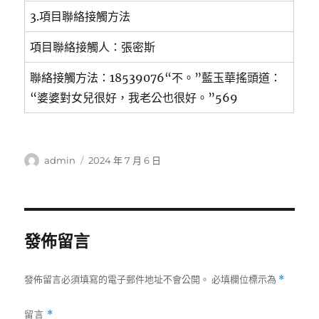
3.項目聯絡接觸方法
項目聯絡接觸人：張密斯
聯絡接觸方法：18539076“不。”藍玉華搖頭道：
“婆婆對女兒很好，我老公也很好。”569
作
發
admin
2024 年 7 月 6 日
者
佈
日
期:
發佈留言
發佈留言必須填寫的電子郵件地址不會公開。
必填欄位標示為
*
留言
*