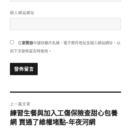
個人網站網址
在
瀏覽器
中儲存顯示名稱、電子郵件地址及個人網站網址，以
供下次發佈留言時使用。
文
上一篇文章
章
練習生餐與加入工傷保險查甜心包養
上
一
網 買通了維權堵點-年夜河網
導
篇