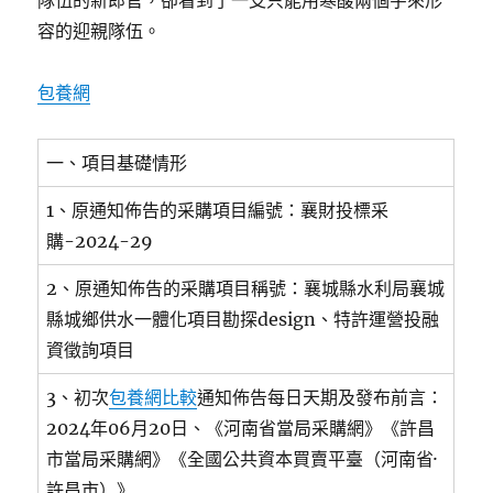
隊伍的新郎官，卻看到了一支只能用寒酸兩個字來形
容的迎親隊伍。
包養網
一、項目基礎情形
1、原通知佈告的采購項目編號：襄財投標采
購-2024-29
2、原通知佈告的采購項目稱號：襄城縣水利局襄城
縣城鄉供水一體化項目勘探design、特許運營投融
資徵詢項目
3、初次
包養網比較
通知佈告每日天期及發布前言：
2024年06月20日、《河南省當局采購網》《許昌
市當局采購網》《全國公共資本買賣平臺（河南省·
許昌市）》