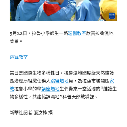
5月22日，拉魯小學師生一路
瑜伽教室
欣賞拉魯濕地
美景。
跳舞教室
當日是國際生物多樣性日，拉魯濕地國度級天然維護
區治理局組織任務人
跳舞場地
員，為拉薩市城關區
家
教
拉魯小學的學
講座場地
生們帶來一堂活潑的“維護生
物多樣性，共建協調濕地”科普天然教導課。
新華社記者 張汝鋒 攝