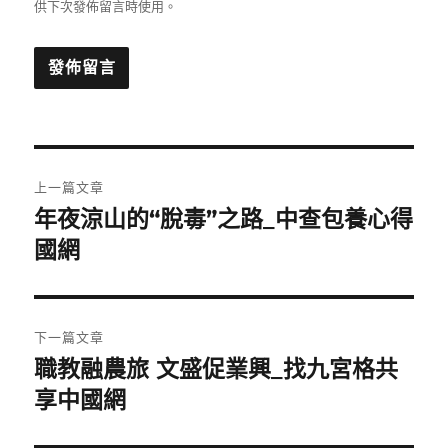
供下次發佈留言時使用。
文
上一篇文章
章
年夜涼山的“脫毒”之路_中查包養心得
上
一
國網
導
篇
覽
文
章:
下一篇文章
職教融農旅 文盛促業興_找九宮格共
下
一
享中國網
篇