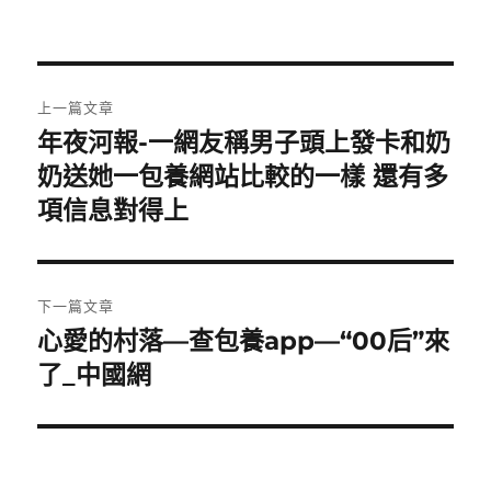
文
上一篇文章
章
年夜河報-一網友稱男子頭上發卡和奶
上
一
奶送她一包養網站比較的一樣 還有多
導
篇
項信息對得上
覽
文
章:
下一篇文章
心愛的村落—查包養app—“00后”來
下
一
了_中國網
篇
文
章: