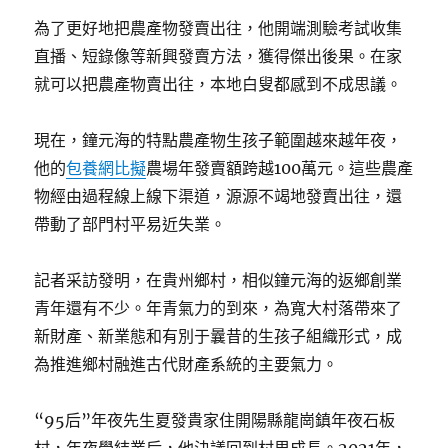
為了更好地把農產物發賣出往，他開端測驗考試收集
直播、短錄像等新興發賣方法，獲得傑出後果。在家
就可以把農產物賣出往，本地白叟都感到不成思議。
現在，鐘元海的特點農產物生孩子範圍越來越年夜，
他的
包養網比擬
農場年發賣額跨越100萬元。這些農產
物經由過程線上線下渠道，源源不竭地發賣出往，還
帶動了部門村平易近失業。
記者采訪發明，在貴州鄉村，相似鐘元海的返鄉創業
青年還有不少。年青氣力的到來，為寬大村落帶來了
新財產、新業態和有別于曩昔的生孩子組織形式，成
為推進鄉村融進古代財產系統的主要氣力。
“95后”年夜先生夏發貴家住開陽縣龍崗鎮年夜石板