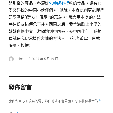
館別緻的展品、各類好
包養網心得
吃的食品，還有心
愛又熱忱的中國小伙伴們。”她說，本身此刻更能懂得
研學團稱號“友情傳承”的意義。“我會用本身的方法
將這份友情傳承下往。回國之后，我會激勵上小學的
妹妹進修中文，激勵她到中國來，交中國伴侶。我想
這就是我傳承這份友情的方法。”（記者董雪、白林、
張粲、楊愷）
作
發
admin
2024 年 5 月 14 日
者
佈
日
期:
發佈留言
發佈留言必須填寫的電子郵件地址不會公開。
必填欄位標示為
*