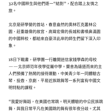
32名中國粹生與他們逐一“結對”，配合踏上友情之
旅。
北京是研學營的首站，春意盎然的奧林匹克叢林公
園、莊重雄偉的故宮、高聳宏偉的長城和書噴鼻滿園
的中國粹校，都給來自豪洋此岸的師生們留下深入印
象。
18日下戰書，研學團一行離開迷信家錢學森的母校
——北京師范年夜學從屬中學。黌舍為遠道而來的主
人們預備了熱鬧的接待運動，中美青少年一同體驗古
琴、投壺、京劇、平易近族跳舞等一系列富有中國文
明特點的課程。
“我愛好舞蹈，在美國也常跳。明天體驗的中公民族跳
舞，與我日常平凡在美國跳的舞有很年夜分歧。尤其