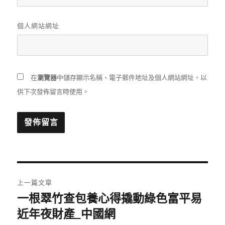
個人網站網址
在
瀏覽器
中儲存顯示名稱、電子郵件地址及個人網站網址，以
供下次發佈留言時使用。
文
上一篇文章
章
一根翠竹查包養心得撬動綠色富平易
上
一
近年夜財產_中國網
導