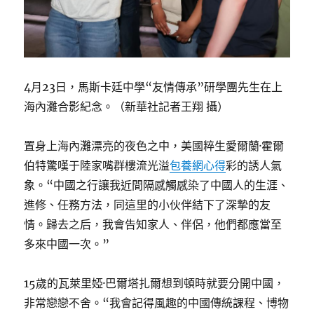
4月23日，馬斯卡廷中學“友情傳承”研學團先生在上
海內灘合影紀念。（新華社記者王翔 攝）
置身上海內灘漂亮的夜色之中，美國粹生愛爾蘭·霍爾
伯特驚嘆于陸家嘴群樓流光溢
包養網心得
彩的誘人氣
象。“中國之行讓我近間隔感觸感染了中國人的生涯、
進修、任務方法，同這里的小伙伴結下了深摯的友
情。歸去之后，我會告知家人、伴侶，他們都應當至
多來中國一次。”
15歲的瓦萊里婭·巴爾塔扎爾想到頓時就要分開中國，
非常戀戀不舍。“我會記得風趣的中國傳統課程、博物