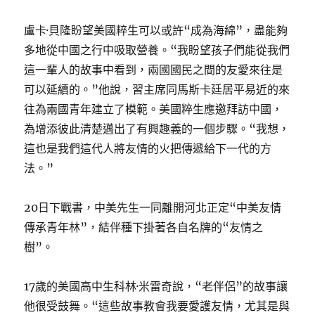
盧卡·貝隆盼望美國粹生可以或許“成為海綿”，盡能夠
多地從中國之行中吸取營養。“我盼望孩子們能從我們
這一輩人的故事中看到，兩國國民之間的友愛來往是
可以延續的。”他說，習主席同馬斯卡廷居平易近的來
往為兩國青年建立了模範。美國粹生應邀拜訪中國，
為增添彼此清楚邁出了有興趣義的一個步驟。“我想，
這也是我們這代人將友情的火把傳遞給下一代的方
法。”
20日下戰書，中美先生一同離開河北正定“中美友情
傳承青年林”，結伴種下掛著各自名牌的“友情之
樹”。
17歲的美國高中生科林·米雷奇說，“老伴侶”的故事讓
他很受鼓舞。“這些故事教會我要愛護友情，尤其是與