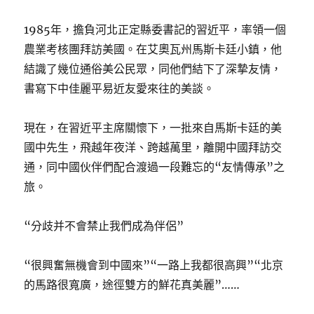
1985年，擔負河北正定縣委書記的習近平，率領一個
農業考核團拜訪美國。在艾奧瓦州馬斯卡廷小鎮，他
結識了幾位通俗美公民眾，同他們結下了深摯友情，
書寫下中佳麗平易近友愛來往的美談。
現在，在習近平主席關懷下，一批來自馬斯卡廷的美
國中先生，飛越年夜洋、跨越萬里，離開中國拜訪交
通，同中國伙伴們配合渡過一段難忘的“友情傳承”之
旅。
“分歧并不會禁止我們成為伴侶”
“很興奮無機會到中國來”“一路上我都很高興”“北京
的馬路很寬廣，途徑雙方的鮮花真美麗”……