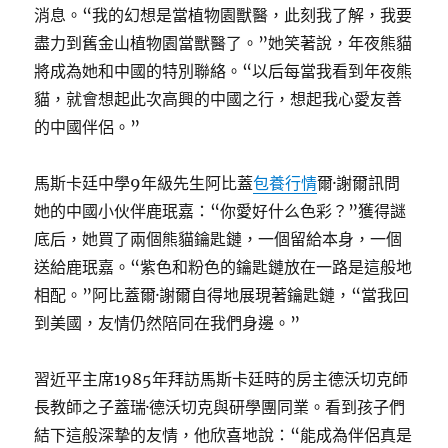
消息。“我的幻想是當植物園獸醫，此刻我了解，我要
盡力到舊金山植物園當獸醫了。”她笑著說，年夜熊貓
將成為她和中國的特別聯絡。“以后每當我看到年夜熊
貓，就會想起此次高興的中國之行，想起我心愛友善
的中國伴侶。”
馬斯卡廷中學9年級先生阿比蓋
包養行情
爾·謝爾訊問
她的中國小伙伴鹿珉嘉：“你愛好什么色彩？”獲得謎
底后，她買了兩個熊貓鑰匙鏈，一個留給本身，一個
送給鹿珉嘉。“紫色和粉色的鑰匙鏈放在一路是這般地
相配。”阿比蓋爾·謝爾自得地展現著鑰匙鏈，“當我回
到美國，友情仍然陪同在我們身邊。”
習近平主席1985年拜訪馬斯卡廷時的房主德沃切克師
長教師之子蓋瑞·德沃切克與研學團同業。看到孩子們
結下這般深摯的友情，他欣喜地說：“能成為伴侶真是