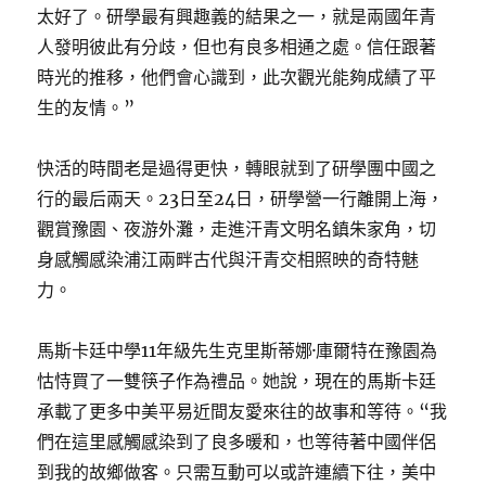
太好了。研學最有興趣義的結果之一，就是兩國年青
人發明彼此有分歧，但也有良多相通之處。信任跟著
時光的推移，他們會心識到，此次觀光能夠成績了平
生的友情。”
快活的時間老是過得更快，轉眼就到了研學團中國之
行的最后兩天。23日至24日，研學營一行離開上海，
觀賞豫園、夜游外灘，走進汗青文明名鎮朱家角，切
身感觸感染浦江兩畔古代與汗青交相照映的奇特魅
力。
馬斯卡廷中學11年級先生克里斯蒂娜·庫爾特在豫園為
怙恃買了一雙筷子作為禮品。她說，現在的馬斯卡廷
承載了更多中美平易近間友愛來往的故事和等待。“我
們在這里感觸感染到了良多暖和，也等待著中國伴侶
到我的故鄉做客。只需互動可以或許連續下往，美中