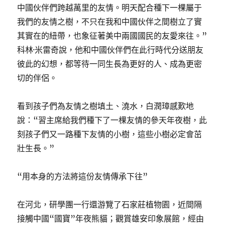
中國伙伴們跨越萬里的友情。明天配合種下一棵屬于
我們的友情之樹，不只在我和中國伙伴之間樹立了實
其實在的紐帶，也象征著美中兩國國民的友愛來往。”
科林·米雷奇說，他和中國伙伴們在此行時代分送朋友
彼此的幻想，都等待一同生長為更好的人、成為更密
切的伴侶。
看到孩子們為友情之樹填土、澆水，白潤璋感歎地
說：“習主席給我們種下了一棵友情的參天年夜樹，此
刻孩子們又一路種下友情的小樹，這些小樹必定會茁
壯生長。”
“用本身的方法將這份友情傳承下往”
在河北，研學團一行還游覽了石家莊植物園，近間隔
接觸中國“國寶”年夜熊貓；觀賞雄安印象展館，經由