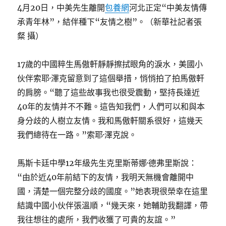
4月20日，中美先生離開
包養網
河北正定“中美友情傳
承青年林”，結伴種下“友情之樹”。（新華社記者張
粲 攝）
17歲的中國粹生馬傲軒靜靜擦拭眼角的淚水，美國小
伙伴索耶·澤克留意到了這個舉措，悄悄拍了拍馬傲軒
的肩膀。“聽了這些故事我也很受震動，堅持長達近
40年的友情并不不難。這告知我們，人們可以和與本
身分歧的人樹立友情。我和馬傲軒關系很好，這幾天
我們總待在一路。”索耶·澤克說。
馬斯卡廷中學12年級先生克里斯蒂娜·德弗里斯說：
“由於近40年前結下的友情，我明天無機會離開中
國，清楚一個完整分歧的國度。”她表現很榮幸在這里
結識中國小伙伴張溫順，“幾天來，她輔助我翻譯，帶
我往想往的處所，我們收獲了可貴的友誼。”