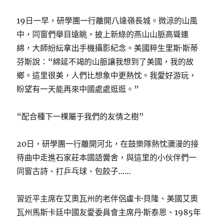
19日一早，研學團一行離開八達嶺長城。微涼的山風
中，同窗們舉目遠眺，披上新綠的燕山山脈高聳連
綿，大師紛紜拿出手機攝影紀念。美國粹生里斯·斯蒂
芬斯說：“綿延不竭的山脈讓我想到了美國，我的故
鄉。這里很美，人們比想象中更熱忱。我愛好游玩，
盼望有一天能再來中國處處逛逛。”
“配合種下一棵屬于我們的友情之樹”
20日，研學團一行離開河北，在鼓樂隊熱忱瀰漫的接
待曲中走進石家莊本國語黌舍，與這里的小伙伴們一
同窗古詩、打乒乓球、包餃子……
習近平主席在艾奧瓦州的老伴侶盧卡·貝隆、美國艾奧
瓦州馬斯卡廷中國友愛委員會主席丹·斯泰恩、1985年