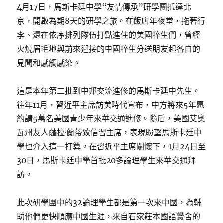
4月17日，馬斯卡廷中學“友情傳承”研學團抵達北
京，開啟為期8天的研學之旅。在飯店年夜堂，拖著行
李、還在依序排列隊伍打點進住的美國粹生們，曾經
火燒眉毛地與前來迎接的中國粹生分送朋友起各自的
見聞和感觸感染。
這是本年第二批到中邦交流進修的馬斯卡廷中先生。
往年11月，習近平主席訪美時代宣布，中方將來5年愿
約請5萬名美國青少年來華交通進修。隨后，美國艾奧
瓦州友人薩拉·蘭蒂致信習主席，表現盼望馬斯卡廷中
學也介入這一打算。在習近平主席關懷下，1月24日至
30日，馬斯卡廷中學首批20多論理學生來華交通拜
訪。
此次研學團中的32論理學生都是第一次來中國，為輔
助他們更快順應中國生涯，來自石家莊本國語黌舍的