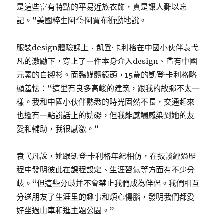
是這些富有特點的平易近族衣飾，真是讓人難以忘
記。”美國粹生阿喬·阿賈布衝動地說。
服裝design體驗課上，凱登·卡利格在中國小伙伴袁弋
凡的激勵下，穿上了一件本身介入design、帶有中國
元素的白襯衫。面臨媒體鏡頭，15歲的凱登·卡利格略
顯羞怯：“這里有良多高峻的建筑，跟我的故鄉不太一
樣。我和中國小伙伴熟悉的時光固然不長，交通起來
也還有一點說話上的妨礙，但我能感觸感染到她的友
愛和輔助，我很感激。”
袁弋凡說，她跟凱登·卡利格年紀相仿，在扳談經過歷
程中發明彼此在課程設定、生涯習氣等方面有不少分
歧。“但這些分歧并不會禁止我們成為伴侶。我們相互
分送朋友了生涯里的趣事和煩心傷腦，發明我們都愛
好坐過山車和逛主題公園。”