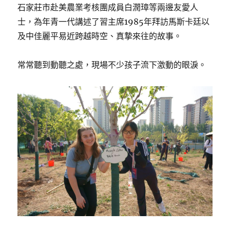
石家莊市赴美農業考核團成員白潤璋等兩邊友愛人
士，為年青一代講述了習主席1985年拜訪馬斯卡廷以
及中佳麗平易近跨越時空、真摯來往的故事。
常常聽到動聽之處，現場不少孩子流下激動的眼淚。