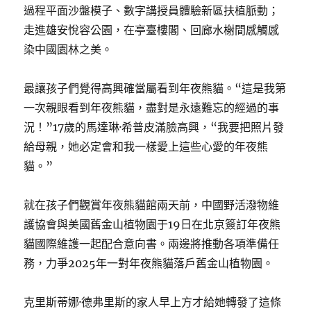
過程平面沙盤模子、數字講授員體驗新區扶植脈動；
走進雄安悅容公園，在亭臺樓閣、回廊水榭間感觸感
染中國園林之美。
最讓孩子們覺得高興確當屬看到年夜熊貓。“這是我第
一次親眼看到年夜熊貓，盡對是永遠難忘的經過的事
況！”17歲的馬達琳·希普皮滿臉高興，“我要把照片發
給母親，她必定會和我一樣愛上這些心愛的年夜熊
貓。”
就在孩子們觀賞年夜熊貓館兩天前，中國野活潑物維
護協會與美國舊金山植物園于19日在北京簽訂年夜熊
貓國際維護一起配合意向書。兩邊將推動各項準備任
務，力爭2025年一對年夜熊貓落戶舊金山植物園。
克里斯蒂娜·德弗里斯的家人早上方才給她轉發了這條