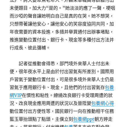
法》，誇大要聚焦老年人、外籍來華職員等群體付出
未便題目，加大力“是的。”她淡淡的應了一聲，哽咽
而沙啞的聲音讓她明白自己是真的在哭。她不想哭，
只想帶著讓他安心，讓他安心的笑容度協同共同，加
年夜需要的資本投進，多措并舉買通付出辦事堵點，
推進變動位置付出、銀行卡、現金等多種付出方法并
行成長、彼此彌補。
記者從推動會得悉，部門境外來華人士付出未
便，很年夜水平上是由於付出習氣有所差別。國際用
戶習氣于變動位置付出，可是很多境外來華人士仍是
習氣于應用銀行卡、現金，且他們的付出習氣存
包養
網VIP
在慣性和粘性。繚繞改良銀行卡受理周遭的狀
況、改良現金應用周遭的狀況以及晉陞變
包養網心得
動位置付出方便性等，國民銀行一向在推動相干任務
藍玉華抬頭點了點頭，主僕立刻
包養網ppt
朝方婷走