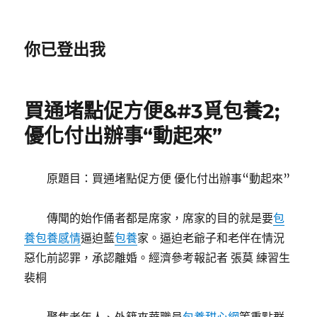
你已登出我
買通堵點促方便&#3覓包養2;
優化付出辦事“動起來”
原題目：買通堵點促方便 優化付出辦事“動起來”
傳聞的始作俑者都是席家，席家的目的就是要
包
養
包養感情
逼迫藍
包養
家。逼迫老爺子和老伴在情況
惡化前認罪，承認離婚。經濟參考報記者 張莫 練習生
裴桐