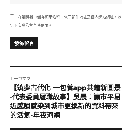
在
瀏覽器
中儲存顯示名稱、電子郵件地址及個人網站網址，以
供下次發佈留言時使用。
文
上一篇文章
章
【筑夢古代化 一包養app共繪新圖景
上
一
·代表委員履職故事】吳晨：讓市平易
導
篇
近感觸感染到城市更換新的資料帶來
覽
文
的活氣-年夜河網
章: