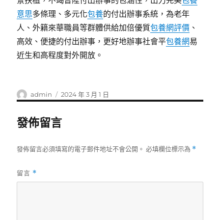
景扶植，不竭晉陞付出辦事的包涵性，出力完美
包養
意思
多條理、多元化
包養
的付出辦事系統，為老年
人、外籍來華職員等群體供給加倍優質
包養網評價
、
高效、便捷的付出辦事，更好地辦事社會平
包養網
易
近生和高程度對外開放。
作
發
admin
2024 年 3 月 1 日
者
佈
日
發佈留言
期:
發佈留言必須填寫的電子郵件地址不會公開。
必填欄位標示為
*
留言
*