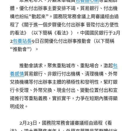
聚焦老年人、外籍來華職員
包養甜心網
等重點群
體，優化付出辦事主要安排不竭，貿易銀行、付出機
構也紛紜“動起來”。國務院常務會議上周審議經由過
程了《關于進一個步驟優化付出辦事 晉陞付出方便性
的看法》（以下簡稱《看法》），中國國民銀行于2月
2
包養站長
9日召開優化付出辦事推動會（以下簡稱
“推動會”）。
推動會請求，聚焦重點城市、重點場合，激起
包
養感情
貿易銀行、非銀行付出機構、清理機構、外幣
兌換機構等付出辦事主體的積極性和發明性，緊盯銀
行卡受理、外幣兌換、現金付出、變動位置付出和宣
揚推行等重點義務，實抓實干，力爭在短期內獲得顯
明成效。
2月23日，國務院常務會議審議經由過程《看