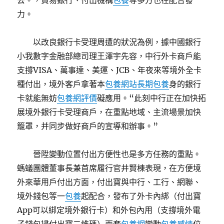
去。，貿易銀行、付出機構
包養
等多方也在配合發
力。
以改良銀行卡受理周遭的狀況為例，據中國銀行
小我數字金融部總司理王澤宇先容，中行外卡商戶能
支撐VISA、萬事達、美運、JCB、年夜來等境外全卡
種付出，境外客戶拿著本
包養網站
長期包養
身的銀行
卡就能無妨
包養網評價
礙應用。“此刻中行正在加快拓
展境外銀行卡受理商戶，在重點地域、主流場景加快
籠罩，并同步做好商戶的宣導和辦事。”
晉陞變動位置付出方便性也是多方任務的重點。
螞蟻團體董事長兼首席履行官井賢棟表現，在方便境
外來華用戶付出方面，付出寶與中行、工行、網聯、
境外錢包等一
包養
起配合，發布了外卡內綁（付出寶
App可以綁定境外銀行卡）和外包內用（支撐境外電